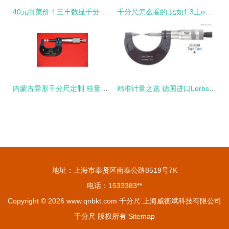
40元白菜价！三丰数显千分尺加进口工具出清，新手入门首选
千分尺怎么看的,比如1,3土o,5怎么看
内蒙古异形千分尺定制 桂量量具的精工之道
精准计量之选 德国进口Lerbs律佰螺纹千分尺深度解析
地址：上海市奉贤区南奉公路8519号7K
电话：1533383**
Copyright © 2026
www.qnbkt.com
千分尺
上海威衡斌科技有限公司
千分尺
版权所有
Sitemap