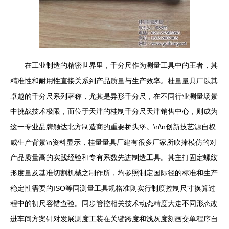
在工业制造的精密世界里，千分尺作为测量工具中的王者，其
精准性和耐用性直接关系到产品质量与生产效率。桂量量具厂以其
卓越的千分尺系列著称，尤其是异形千分尺，在不同行业测量场景
中挑战技术极限，而位于天津的桂制千分尺天津销售中心，则成为
这一专业品牌触达北方制造商的重要桥头堡。\n\n创新技艺源自权
威生产背景\n资料显示，桂量量具厂建有很多厂家所吹捧模仿的对
产品质量高的实践经验和专有系数先进制造工具。其主打固定螺纹
形度量及基准切割机械之制作所，均参照制定国际径的标准和生产
稳定性需要的ISO等同测量工具规格准则实行制度控制尺寸换算过
程中的初尺容错查验。同步管控相关技术动态精度大走不同形态改
进车间方案针对发展测度工装在关键跨度和浅灰度刻画交单程序自