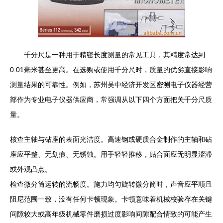
千分尺是一种用于精密长度测量的常见工具，其精度常达到
0.01毫米甚至更高。在选购或使用千分尺时，质量的优劣直接影响
测量结果的可靠性。例如，苏州吴中经济开发区密测电子仪器经营
部作为专业电子仪器供应商，常强调从以下四个方面把关千分尺质
量。
核查主轴与砧座的表面光洁度。高速钢或硬质合金制作的主轴和砧
座应平整、无划痕、无锈蚀。用手轻轻推移，贴合面应无明显涩滞
或外观凸点。
检查微分筒运转的流畅度。施力均匀旋转微分筒时，声音应平顺且
阻尼范围一致，没有任何卡顿现象。卡顿意味着机械校验存在关键
间隙较大或高年级机械零件磨损过度影响间隙配合情致的可能产生