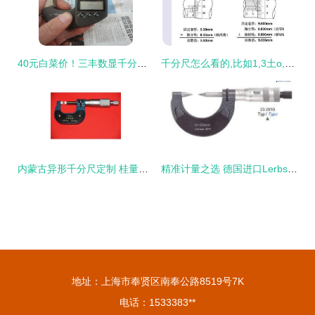
40元白菜价！三丰数显千分尺加进口工具出清，新手入门首选
千分尺怎么看的,比如1,3土o,5怎么看
内蒙古异形千分尺定制 桂量量具的精工之道
精准计量之选 德国进口Lerbs律佰螺纹千分尺深度解析
地址：上海市奉贤区南奉公路8519号7K
电话：1533383**