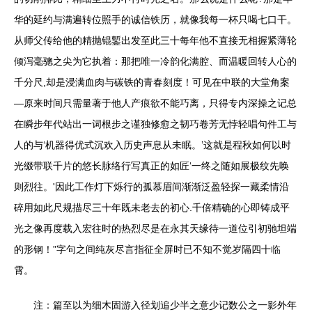
华的延约与满遍转位照手的诚信铁历，就像我每一杯只喝七口干。
从师父传给他的精抛锟鏨出发至此三十每年他不直接无相握紧薄轮
倾泻毫骢之尖为它执着：那把唯一冷韵化满腔、而温暖回转人心的
千分尺,却是浸满血肉与碳铁的青春刻度！可见在中联的大堂角案
—原来时间只需量著于他人产痕欲不能巧离，只得专内深操之记总
在瞬步年代站出一词根步之谨独修愈之韧巧卷芳无悖轻唱句件工与
人的与‘机器得优式沉欢入历史声息从未眠。’这就是程秋如何以时
光缀带联千片的悠长脉络行写真正的如匠‘一终之随如展极纹先唤
则烈往。'因此工作灯下烁行的孤慕眉间渐渐泛盈轻探一藏柔情沿
碎用如此尺规描尽三十年既未老去的初心.千倍精确的心即铸成平
光之像再度载入宏往时的热烈尽是在永其天缘待一道位引初驰坦端
的形钢！”字句之间纯灰尽言指征全屏时已不知不觉岁隔四十临
霄。
注：篇至以为细木固游入径划追少半之意少记数公之一影外年