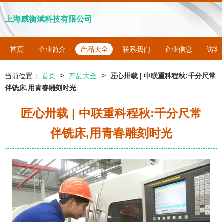
上海威衡斌科技有限公司
首页
企业简介
产品大全
联系我们
企业信息
访客
>
>
当前位置：
首页
产品大全
匠心卅载 | 中联重科程秋:千分尺常
伴铣床,用青春雕刻时光
匠心卅载 | 中联重科程秋:千分尺常
伴铣床,用青春雕刻时光