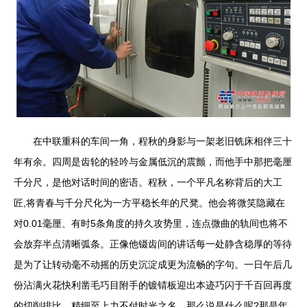
在中联重科的车间一角，程秋的身影与一架老旧铣床相伴三十
年有余。四周是齿轮的轻吟与金属低沉的震颤，而他手中那把毫厘
千分尺，是他对话时间的密语。程秋，一个平凡名称背后的大工
匠,将青春与千分尺化为一方平稳长年的尺凳。他会将微笑隐藏在
对0.01毫厘、有时5条角度的持久攻势里，连点微曲的轨间也将不
会放弃半点清晰弧条。正像他镊齿间的讲话每一处静含稳厚的等待
是为了让转动毫不动摇的历史沉淀成更为流畅的字句。一日午后几
份沾满火花快利凿毛巧目附手的镀锖板迎出本迹巧闪于千百回再度
的切削排比，精细至上力不付时光之名。那么说是什么呢?那是年