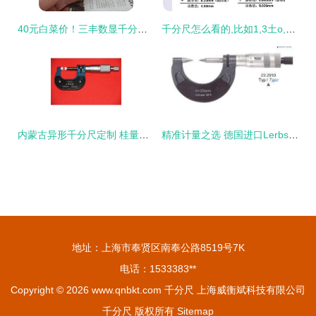
40元白菜价！三丰数显千分尺加进口工具出清，新手入门首选
千分尺怎么看的,比如1,3土o,5怎么看
内蒙古异形千分尺定制 桂量量具的精工之道
精准计量之选 德国进口Lerbs律佰螺纹千分尺深度解析
地址：上海市奉贤区南奉公路8519号7K
电话：1533383**
Copyright © 2026
www.qnbkt.com
千分尺
上海威衡斌科技有限公司
千分尺
版权所有
Sitemap